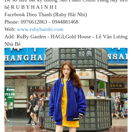
hệ R U B Y H A I N H I
Facebook Dieu Thanh (Ruby Hải Nhi)
Phone: 0976612863 - 0944881468
Web:
www.rubyhainhi.com
Add: RuBy Garden - HAGLGold House - Lê Văn Lương
Nhà Bè