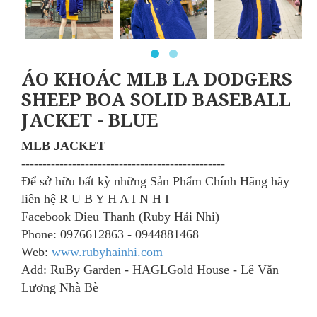
ÁO KHOÁC MLB LA DODGERS
SHEEP BOA SOLID BASEBALL
JACKET - BLUE
MLB JACKET
​------------------------------------------------
Để sở hữu bất kỳ những Sản Phẩm Chính Hãng
hãy
liên hệ R U B Y H A I N H I
Facebook Dieu Thanh (Ruby Hải Nhi)
Phone: 0976612863 - 0944881468
Web:
www.rubyhainhi.com
Add: RuBy Garden - HAGLGold House - Lê Văn
Lương Nhà Bè