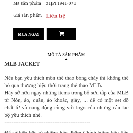
Mã sản phẩm
31JPF1941-07U
Giá sản phẩm
Liên hệ
MUA NGAY
MÔ TẢ SẢN PHẨM
MLB JACKET
Nếu bạn yêu thích môn thể thao bóng chày thì không thể
bỏ qua thương hiệu thời trang thể thao MLB.
Hãy sở hữu ngay những items trong bộ sưu tập của MLB
từ Nón, áo, quần, áo khoác, giày, ... để có một set đồ
chất lừ và năng động cùng với logo của những câu lạc
bộ yêu thích nhé.
------------------------------------------------
Để sở hữu bất kỳ những Sản Phẩm Chính Hãng
hãy liên