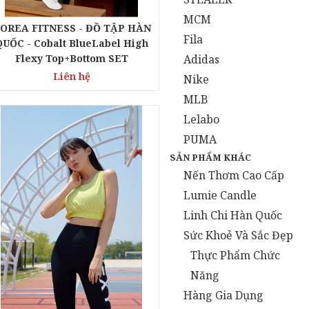
MCM
OREA FITNESS - ĐỒ TẬP HÀN
Fila
QUỐC - Cobalt BlueLabel High
Adidas
Flexy Top+Bottom SET
Liên hệ
Nike
MLB
Lelabo
PUMA
SẢN PHẨM KHÁC
Nến Thơm Cao Cấp
Lumie Candle
Linh Chi Hàn Quốc
Sức Khoẻ Và Sắc Đẹp
Thực Phẩm Chức
Năng
Hàng Gia Dụng