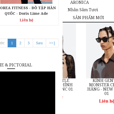
ARONICA
OREA FITNESS - ĐỒ TẬP HÀN
Nhân Sâm Tươi
QUỐC - Doris Lime Ade
SẢN PHẨM MỚI
Liên hệ
ước
1
2
3
Sau
>>|
E & PICTORIAL
KÍNH GENTLE
KÍNH GENTLE
NH
MONSTER CHÍNH
MONSTER CHÍNH
1
HÃNG - BLANC 01
HÃNG - NEW BORN
01
Liên hệ
Liên hệ