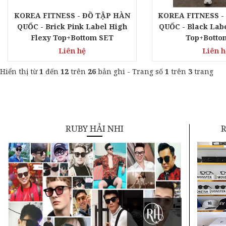
KOREA FITNESS - ĐỒ TẬP HÀN
KOREA FITNESS -
QUỐC - Brick Pink Label High
QUỐC - Black Labe
Flexy Top+Bottom SET
Top+Botto
Liên hệ
Liên h
Hiển thị từ
1
đến
12
trên
26
bản ghi - Trang số
1
trên
3
trang
RUBY HẢI NHI
R