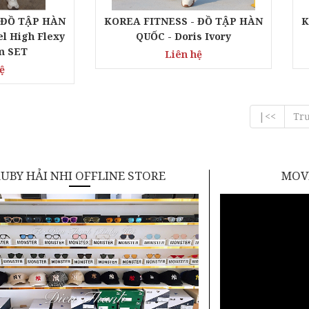
 ĐỒ TẬP HÀN
KOREA FITNESS - ĐỒ TẬP HÀN
K
l High Flexy
QUỐC - Doris Ivory
m SET
Liên hệ
ệ
|<<
Tr
UBY HẢI NHI OFFLINE STORE
MOVI
KÍNH GENTLE
KÍNH GENTLE
MONSTER CHÍNH
MONSTER CHÍ
HÃNG - SAVAGE 01
HÃNG - VOID 0
Liên hệ
Liên hệ