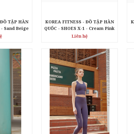
 ĐỒ TẬP HÀN
KOREA FITNESS - ĐỒ TẬP HÀN
K
 - Sand Beige
QUỐC - SHOES X-1 - Cream Pink
ệ
Liên hệ