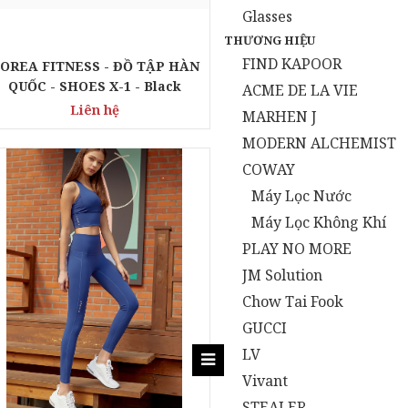
Glasses
THƯƠNG HIỆU
FIND KAPOOR
OREA FITNESS - ĐỒ TẬP HÀN
QUỐC - SHOES X-1 - Black
ACME DE LA VIE
Liên hệ
MARHEN J
MODERN ALCHEMIST
COWAY
Máy Lọc Nước
Máy Lọc Không Khí
PLAY NO MORE
JM Solution
Chow Tai Fook
GUCCI
LV
Vivant
STEALER