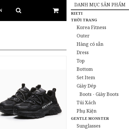
DANH MỤC SẢN PHẨM
N
RIETI
THỜI TRANG
Korea Fitness
Outer
Hàng có sẵn
Dress
Top
Bottom
Set Item
Giày Dép
Boots - Giày Boots
Túi Xách
Phụ Kiện
GENTLE MONSTER
Sunglasses