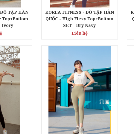
 ĐỒ TẬP HÀN
KOREA FITNESS - ĐỒ TẬP HÀN
K
y Top+Bottom
QUỐC - High Flexy Top+Bottom
 Ivory
SET - Dry Navy
ệ
Liên hệ