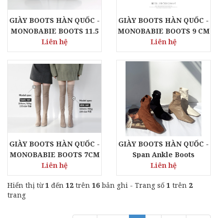
GIÀY BOOTS HÀN QUỐC -
GIÀY BOOTS HÀN QUỐC -
MONOBABIE BOOTS 11.5
MONOBABIE BOOTS 9 CM
CM - RB2726
Liên hệ
- RB3698
Liên hệ
GIÀY BOOTS HÀN QUỐC -
GIÀY BOOTS HÀN QUỐC -
MONOBABIE BOOTS 7CM
Span Ankle Boots
- MB0099
Liên hệ
Liên hệ
Hiển thị từ
1
đến
12
trên
16
bản ghi - Trang số
1
trên
2
trang