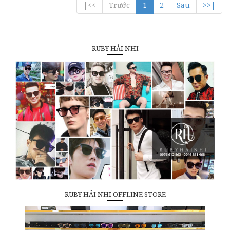
|<<
Trước
1
2
Sau
>>|
RUBY HẢI NHI
RUBY HẢI NHI OFFLINE STORE