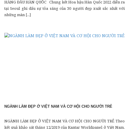
HÀNG ĐẦU HÀN QUỐC Chung kết Hoa hậu Hàn Quốc 2022 diễn ra
tại Seoul ghi dấu sự tỏa sáng của 30 người đẹp xuất sắc nhất với
những màn [...]
NGÀNH LÀM ĐẸP Ở VIỆT NAM VÀ CƠ HỘI CHO NGƯỜI TRẺ
NGÀNH LÀM ĐẸP Ở VIỆT NAM VÀ CƠ HỘI CHO NGƯỜI TRẺ Theo
kết quả khảo sát tháng 12/2019 của Kantar Worldpanel ở Việt Nam,