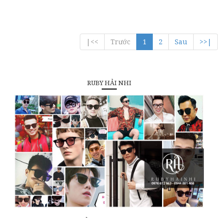
|<<
Trước
1
2
Sau
>>|
RUBY HẢI NHI