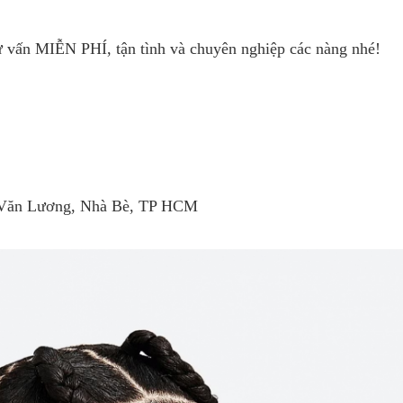
vấn MIỄN PHÍ, tận tình và chuyên nghiệp các nàng nhé!
ê Văn Lương, Nhà Bè, TP HCM
ENTLE
KÍNH GENTLE
KÍNH GENTLE
 CHÍNH
MONSTER CHÍNH
MONSTER CHÍ
BY 01
HÃNG - SPHERE 01
HÃNG - YOUNG 
 hệ
Liên hệ
Liên hệ