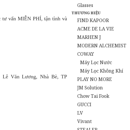
Glasses
THƯƠNG HIỆU
tư vấn MIỄN PHÍ, tận tình và
FIND KAPOOR
ACME DE LA VIE
MARHEN J
MODERN ALCHEMIST
COWAY
Máy Lọc Nước
Máy Lọc Không Khí
, Lê Văn Lương, Nhà Bè, TP
PLAY NO MORE
JM Solution
Chow Tai Fook
GUCCI
LV
Vivant
STEALER