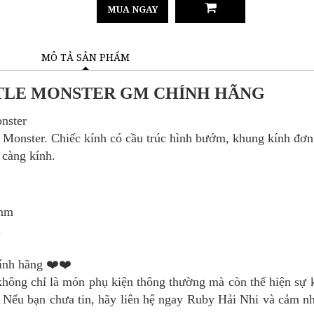
MUA NGAY
MÔ TẢ SẢN PHẨM
TLE MONSTER GM CHÍNH HÃNG
nster
 Monster.
Chiếc kính có cầu trúc hình bướm, khung kính đơn 
 càng kính.
1mm
m
hính hãng ❤️❤️
hông chỉ là món phụ kiện thông thường mà còn thể hiện sự kh
o. Nếu bạn chưa tin, hãy liên hệ ngay Ruby Hải Nhi và cảm n