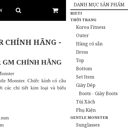
DANH MỤC SẢN PHẨM
N
RIETI
THỜI TRANG
Korea Fitness
Outer
R CHÍNH HÃNG -
Hàng có sẵn
Dress
Top
 GM CHÍNH HÃNG
Bottom
Monster
Set Item
tle Monster.
Chiếc kính có cầu
Giày Dép
 các chi tiết kim loại và biểu
Boots - Giày Boots
Túi Xách
Phụ Kiện
GENTLE MONSTER
.1mm
Sunglasses
mm