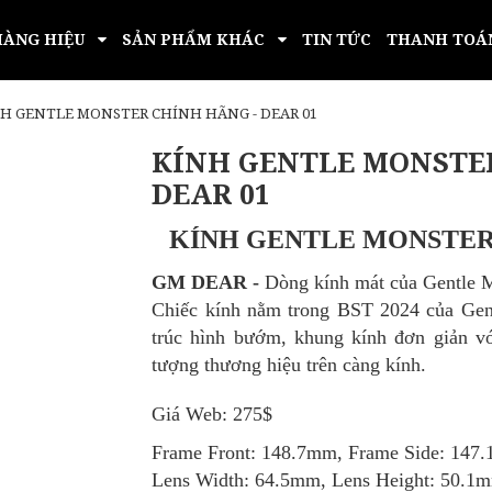
HÀNG HIỆU
SẢN PHẨM KHÁC
TIN TỨC
THANH TOÁ
H GENTLE MONSTER CHÍNH HÃNG - DEAR 01
KÍNH GENTLE MONSTE
DEAR 01
KÍNH GENTLE MONSTER
GM
DEAR -
Dòng kính mát của Gentle 
Chiếc kính nằm trong BST
2024
của
Gen
trúc hình bướm, khung kính đơn giản với
tượng thương hiệu trên càng kính.
Giá Web: 275$
Frame Front: 148.7mm, Frame Side: 147
Lens Width: 64.5mm, Lens Height: 50.1