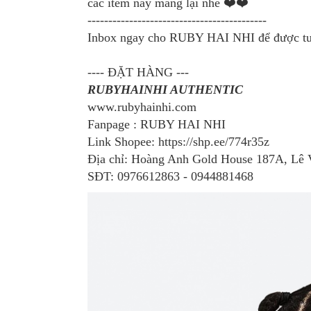
các item này mang lại nhé ❤️❤️
-------------------------------------------
Inbox ngay cho RUBY HAI NHI để được tư 
---- ĐẶT HÀNG ---
RUBYHAINHI AUTHENTIC
www.rubyhainhi.com
Fanpage : RUBY HAI NHI
Link Shopee: https://shp.ee/774r35z
Địa chỉ: Hoàng Anh Gold House 187A, L
SĐT: 0976612863 - 0944881468
NH GENTLE
KÍNH GENTLE
KÍNH G
STER CHÍNH
MONSTER CHÍNH
MONSTER
 - BLANC 01
HÃNG - NEW BORN
HÃNG - 
01
Liên hệ
Liên
Liên hệ