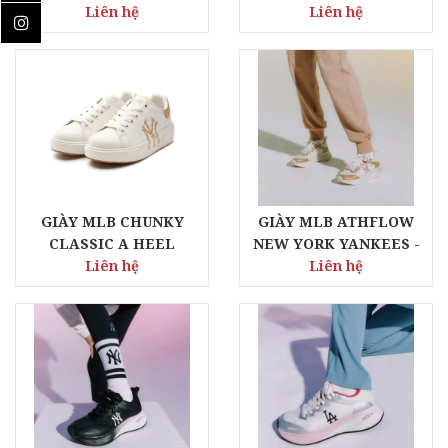
Liên hệ
MONOGRAM NEW YORK
Liên hệ
YANKEES - BLACK
GIÀY MLB CHUNKY
GIÀY MLB ATHFLOW
CLASSIC A HEEL
NEW YORK YANKEES -
MONOGRAM NEW YORK
Liên hệ
Liên hệ
GOLD
YANKEES