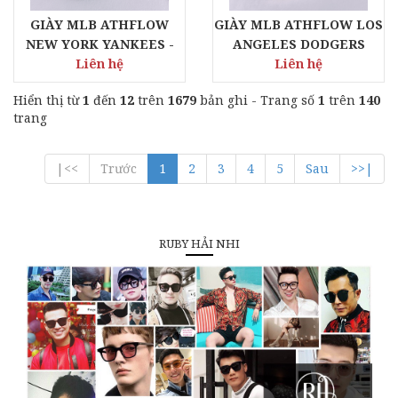
GIÀY MLB ATHFLOW
GIÀY MLB ATHFLOW LOS
NEW YORK YANKEES -
ANGELES DODGERS
Liên hệ
BLACK
Liên hệ
Hiển thị từ
1
đến
12
trên
1679
bản ghi - Trang số
1
trên
140
trang
|<<
Trước
1
2
3
4
5
Sau
>>|
RUBY HẢI NHI