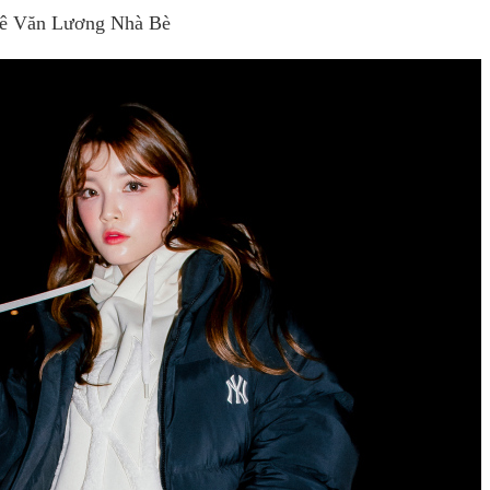
ê Văn Lương Nhà Bè