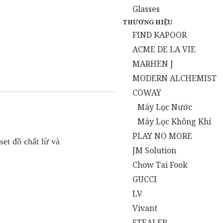
Glasses
THƯƠNG HIỆU
FIND KAPOOR
ACME DE LA VIE
MARHEN J
MODERN ALCHEMIST
COWAY
Máy Lọc Nước
Máy Lọc Không Khí
PLAY NO MORE
et đồ chất lừ và
JM Solution
Chow Tai Fook
GUCCI
LV
Vivant
STEALER