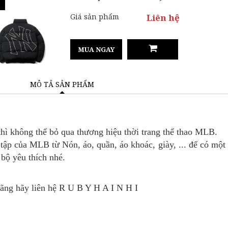
Giá sản phẩm
Liên hệ
MUA NGAY
MÔ TẢ SẢN PHẨM
hì không thể bỏ qua thương hiệu thời trang thể thao MLB.
ập của MLB từ Nón, áo, quần, áo khoác, giày, ... để có một s
 bộ yêu thích nhé.
Hãng
hãy liên hệ R U B Y H A I N H I