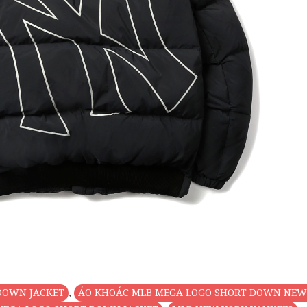
DOWN JACKET
,
ÁO KHOÁC MLB MEGA LOGO SHORT DOWN NEW