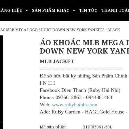
HÀNG HIỆU
SẢN PHẨM KHÁC
TIN TỨC
THANH TOÁ
ÁC MLB MEGA LOGO SHORT DOWN NEW YORK YANKEES - BLACK
ÁO KHOÁC MLB MEGA 
DOWN NEW YORK YANK
MLB JACKET
​------------------------------------------------
Để sở hữu bất kỳ những Sản Phẩm Chín
I N H I
Facebook Dieu Thanh (Ruby Hải Nhi)
Phone: 0976612863 - 0944881468
Web:
www.rubyhainhi.com
Add: RuBy Garden - HAGLGold House -
Mã sản phẩm
31DJ03061-50L