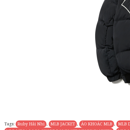
Tags:
Ruby Hải Nhi
,
MLB JACKET
,
ÁO KHOÁC MLB
,
MLB 