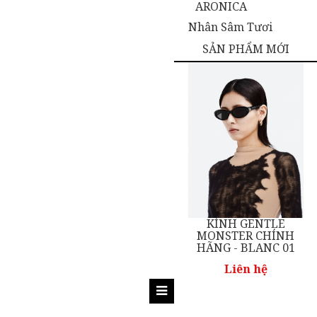
ARONICA
Nhân Sâm Tươi
SẢN PHẨM MỚI
KÍNH GENTLE
KÍNH GENTLE
NH
MONSTER CHÍNH
MONSTER CHÍNH
1
HÃNG - BLANC 01
HÃNG - NEW BORN
01
Liên hệ
Liên hệ