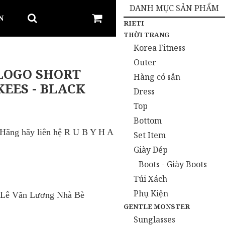
DANH MỤC SẢN PHẨM
N
RIETI
THỜI TRANG
Korea Fitness
Outer
LOGO SHORT
Hàng có sẵn
EES - BLACK
Dress
Top
Bottom
h Hãng
hãy liên hệ R U B Y H A
Set Item
Giày Dép
Boots - Giày Boots
Túi Xách
Phụ Kiện
 Lê Văn Lương Nhà Bè
GENTLE MONSTER
Sunglasses