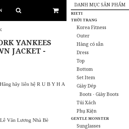
DANH MỤC SẢN PHẨM
N
RIETI
THỜI TRANG
Korea Fitness
K
Outer
ORK YANKEES
Hàng có sẵn
N JACKET -
Dress
Top
Bottom
Set Item
h Hãng
hãy liên hệ R U B Y H A
Giày Dép
Boots - Giày Boots
Túi Xách
Phụ Kiện
GENTLE MONSTER
 Lê Văn Lương Nhà Bè
Sunglasses