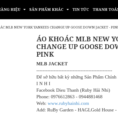
HÀNG HIỆU
SẢN PHẨM KHÁC
TIN TỨC
THANH TOÁ
ÁC MLB NEW YORK YANKEES CHANGE UP GOOSE DOWN JACKET - PIN
ÁO KHOÁC MLB NEW Y
CHANGE UP GOOSE DOW
PINK
MLB JACKET
​------------------------------------------------
Để sở hữu bất kỳ những Sản Phẩm Chín
I N H I
Facebook Dieu Thanh (Ruby Hải Nhi)
Phone: 0976612863 - 0944881468
Web:
www.rubyhainhi.com
Add: RuBy Garden - HAGLGold House -