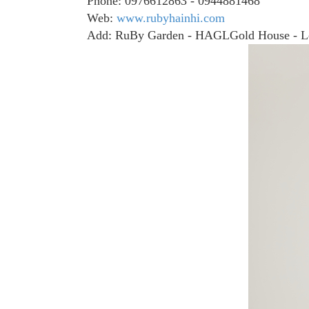
Phone: 0976612863 - 0944881468
Web:
www.rubyhainhi.com
Add: RuBy Garden - HAGLGold House - L