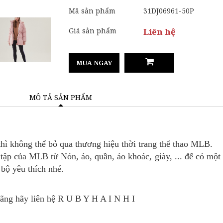
Mã sản phẩm
31DJ06961-50P
Giá sản phẩm
Liên hệ
MUA NGAY
MÔ TẢ SẢN PHẨM
hì không thể bỏ qua thương hiệu thời trang thể thao MLB.
ập của MLB từ Nón, áo, quần, áo khoác, giày, ... để có một s
 bộ yêu thích nhé.
Hãng
hãy liên hệ R U B Y H A I N H I