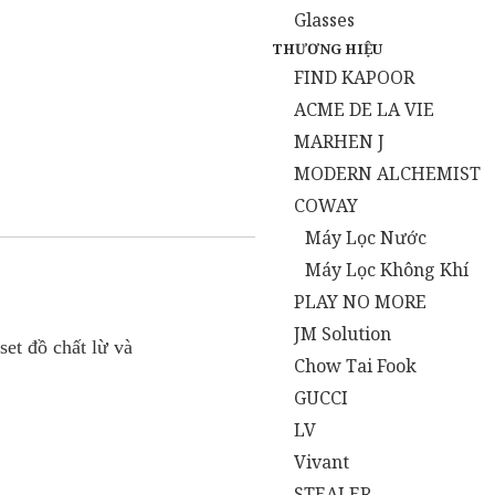
Glasses
THƯƠNG HIỆU
FIND KAPOOR
ACME DE LA VIE
MARHEN J
MODERN ALCHEMIST
COWAY
Máy Lọc Nước
Máy Lọc Không Khí
PLAY NO MORE
JM Solution
et đồ chất lừ và
Chow Tai Fook
GUCCI
LV
Vivant
STEALER