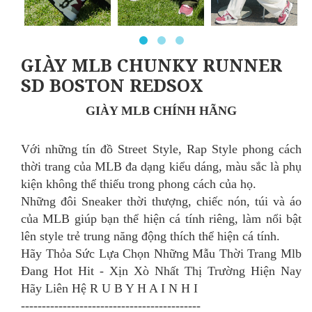
GIÀY MLB CHUNKY RUNNER
SD BOSTON REDSOX
GIÀY MLB CHÍNH HÃNG
Với những tín đồ Street Style, Rap Style phong cách
thời trang của MLB đa dạng kiểu dáng, màu sắc là phụ
kiện không thể thiếu trong phong cách của họ.
Những đôi Sneaker thời thượng, chiếc nón, túi và áo
của MLB giúp bạn thể hiện cá tính riêng, làm nổi bật
lên style trẻ trung năng động thích thể hiện cá tính.
Hãy Thỏa Sức Lựa Chọn Những Mẫu Thời Trang Mlb
Đang Hot Hit - Xịn Xò Nhất Thị Trường Hiện Nay
Hãy Liên Hệ R U B Y H A I N H I
-------------------------------------------