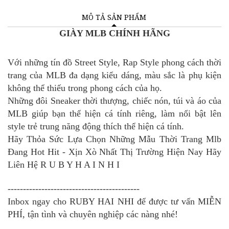
MÔ TẢ SẢN PHẨM
GIÀY MLB CHÍNH HÃNG
Với những tín đồ Street Style, Rap Style phong cách thời
trang của MLB đa dạng kiểu dáng, màu sắc là phụ kiện
không thể thiếu trong phong cách của họ.
Những đôi Sneaker thời thượng, chiếc nón, túi và áo của
MLB giúp bạn thể hiện cá tính riêng, làm nổi bật lên
style trẻ trung năng động thích thể hiện cá tính.
Hãy Thỏa Sức Lựa Chọn Những Mẫu Thời Trang Mlb
Đang Hot Hit - Xịn Xò Nhất Thị Trường Hiện Nay Hãy
Liên Hệ R U B Y H A I N H I
-------------------------------------------
Inbox ngay cho RUBY HAI NHI để được tư vấn MIỄN
PHÍ, tận tình và chuyên nghiệp các nàng nhé!