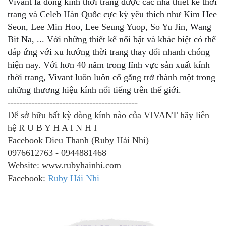
Vivant là dòng kính thời trang được các nhà thiết kế thời
trang và Celeb Hàn Quốc cực kỳ yêu thích như Kim Hee
Seon, Lee Min Hoo, Lee Seung Yuop, So Yu Jin, Wang
Bit Na, ... Với những thiết kế nổi bật và khác biệt có thể
đáp ứng với xu hướng thời trang thay đổi nhanh chóng
hiện nay. Với hơn 40 năm trong lĩnh vực sản xuất kính
thời trang, Vivant luôn luôn cố gắng trở thành một trong
những thương h
iệu kính nổi tiếng trên thế giới.
-------------------------------------------
Để sở hữu bất kỳ dòng kính nào của VIVANT hãy
liên
hệ R U B Y H A I N H I
Facebook Dieu Thanh (Ruby Hải Nhi)
0976612763 - 0944881468
Website: www.rubyhainhi.com
Facebook:
Ruby Hải Nhi