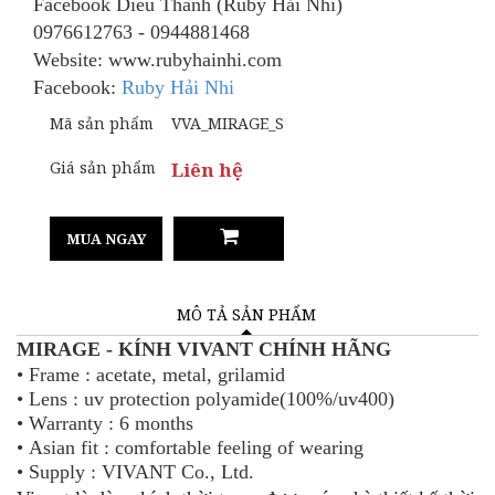
Facebook Dieu Thanh (Ruby Hải Nhi)
0976612763 - 0944881468
Website: www.rubyhainhi.com
Facebook:
Ruby Hải Nhi
Mã sản phẩm
VVA_MIRAGE_S
Giá sản phẩm
Liên hệ
MUA NGAY
MÔ TẢ SẢN PHẨM
MIRAGE
- KÍNH VIVANT
CHÍNH HÃNG
•
Frame : acetate, metal, grilamid
•
Lens : uv protection polyamide(100%/uv400)
•
Warranty : 6 months
•
Asian fit : comfortable feeling of wearing
•
Supply : VIVANT Co., Ltd.