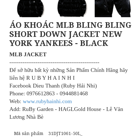
ÁO KHOÁC MLB BLING BLING
SHORT DOWN JACKET NEW
YORK YANKEES - BLACK
MLB JACKET
​------------------------------------------------
Để sở hữu bất kỳ những Sản Phẩm Chính Hãng
hãy
liên hệ R U B Y H A I N H I
Facebook Dieu Thanh (Ruby Hải Nhi)
Phone: 0976612863 - 0944881468
Web:
www.rubyhainhi.com
Add: RuBy Garden - HAGLGold House - Lê Văn
Lương Nhà Bè
Mã sản phẩm
31DJT1061-50L_