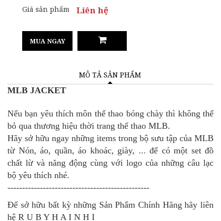
Giá sản phẩm
Liên hệ
MUA NGAY
MÔ TẢ SẢN PHẨM
MLB JACKET
Nếu bạn yêu thích môn thể thao bóng chày thì không thể
bỏ qua thương hiệu thời trang thể thao MLB.
Hãy sở hữu ngay những items trong bộ sưu tập của MLB
từ Nón, áo, quần, áo khoác, giày, ... để có một set đồ
chất lừ và năng động cùng với logo của những câu lạc
bộ yêu thích nhé.
------------------------------------------------
Để sở hữu bất kỳ những Sản Phẩm Chính Hãng
hãy liên
hệ R U B Y H A I N H I