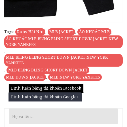
Tags:
Ruby Hải Nhi
,
MLB JACKET
,
ÁO KHOÁC MLB
,
ÁO KHOÁC MLB BLING BLING SHORT DOWN JACKET NEW
YORK YANKEES
,
MLB BLING BLING SHORT DOWN JACKET NEW YORK
YANKEES
,
MLB BLING BLING SHORT DOWN JACKET
,
MLB DOWN JACKET
,
MLB NEW YORK YANKEES
Bình luận bằng tài khoản Facebook
Bình luận bằng tài khoản Google+