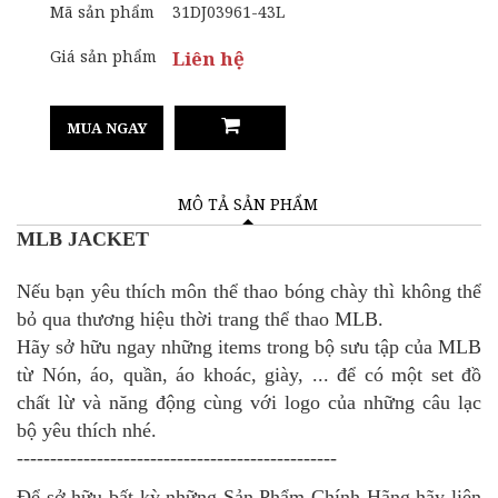
Mã sản phẩm
31DJ03961-43L
Giá sản phẩm
Liên hệ
MUA NGAY
MÔ TẢ SẢN PHẨM
MLB JACKET
Nếu bạn yêu thích môn thể thao bóng chày thì không thể
bỏ qua thương hiệu thời trang thể thao MLB.
Hãy sở hữu ngay những items trong bộ sưu tập của MLB
từ Nón, áo, quần, áo khoác, giày, ... để có một set đồ
chất lừ và năng động cùng với logo của những câu lạc
bộ yêu thích nhé.
------------------------------------------------
Để sở hữu bất kỳ những Sản Phẩm Chính Hãng
hãy liên