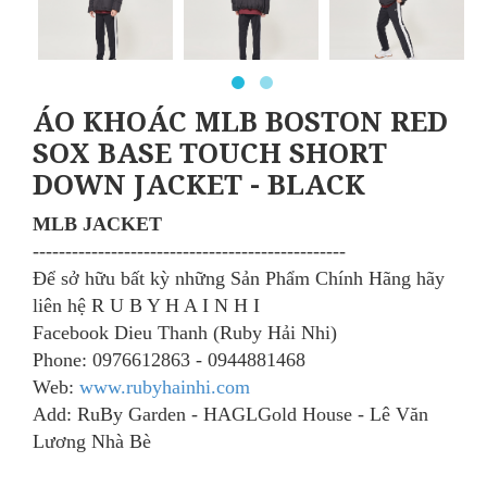
ÁO KHOÁC MLB BOSTON RED
SOX BASE TOUCH SHORT
DOWN JACKET - BLACK
MLB JACKET
​------------------------------------------------
Để sở hữu bất kỳ những Sản Phẩm Chính Hãng
hãy
liên hệ R U B Y H A I N H I
Facebook Dieu Thanh (Ruby Hải Nhi)
Phone: 0976612863 - 0944881468
Web:
www.rubyhainhi.com
Add: RuBy Garden - HAGLGold House - Lê Văn
Lương Nhà Bè