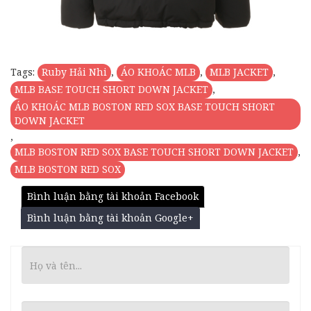
Tags:
Ruby Hải Nhi
,
ÁO KHOÁC MLB
,
MLB JACKET
,
MLB BASE TOUCH SHORT DOWN JACKET
,
ÁO KHOÁC MLB BOSTON RED SOX BASE TOUCH SHORT
DOWN JACKET
,
MLB BOSTON RED SOX BASE TOUCH SHORT DOWN JACKET
,
MLB BOSTON RED SOX
Bình luận bằng tài khoản Facebook
Bình luận bằng tài khoản Google+