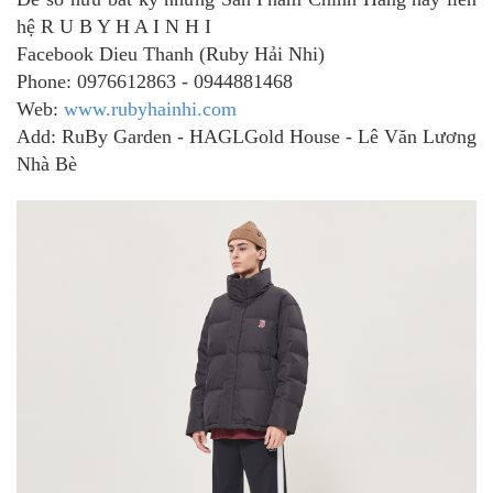
hệ R U B Y H A I N H I
Facebook Dieu Thanh (Ruby Hải Nhi)
Phone: 0976612863 - 0944881468
Web:
www.rubyhainhi.com
Add: RuBy Garden - HAGLGold House - Lê Văn Lương
Nhà Bè