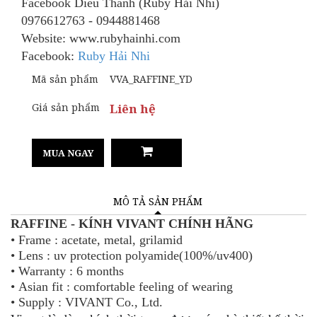
Facebook Dieu Thanh (Ruby Hải Nhi)
0976612763 - 0944881468
Website: www.rubyhainhi.com
Facebook:
Ruby Hải Nhi
Mã sản phẩm
VVA_RAFFINE_YD
Giá sản phẩm
Liên hệ
MUA NGAY
MÔ TẢ SẢN PHẨM
RAFFINE - KÍNH VIVANT
CHÍNH HÃNG
•
Frame : acetate, metal, grilamid
•
Lens : uv protection polyamide(100%/uv400)
•
Warranty : 6 months
•
Asian fit : comfortable feeling of wearing
•
Supply : VIVANT Co., Ltd.