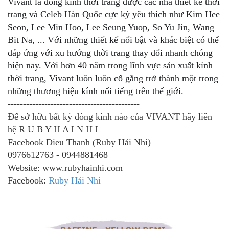
Vivant là dòng kính thời trang được các nhà thiết kế thời
trang và Celeb Hàn Quốc cực kỳ yêu thích như Kim Hee
Seon, Lee Min Hoo, Lee Seung Yuop, So Yu Jin, Wang
Bit Na, ... Với những thiết kế nổi bật và khác biệt có thể
đáp ứng với xu hướng thời trang thay đổi nhanh chóng
hiện nay. Với hơn 40 năm trong lĩnh vực sản xuất kính
thời trang, Vivant luôn luôn cố gắng trở thành một trong
những thương h
iệu kính nổi tiếng trên thế giới.
-------------------------------------------
Để sở hữu bất kỳ dòng kính nào của VIVANT hãy
liên
hệ R U B Y H A I N H I
Facebook Dieu Thanh (Ruby Hải Nhi)
0976612763 - 0944881468
Website: www.rubyhainhi.com
Facebook:
Ruby Hải Nhi