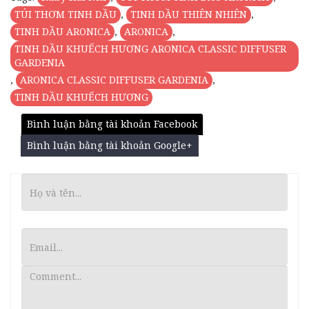
TÚI THƠM TINH DẦU
,
TINH DẦU THIÊN NHIÊN
,
TINH DẦU ARONICA
,
ARONICA
,
TINH DẦU KHUẾCH HƯƠNG ARONICA CLASSIC DIFFUSER
GARDENIA
,
ARONICA CLASSIC DIFFUSER GARDENIA
,
TINH DẦU KHUẾCH HƯƠNG
Bình luận bằng tài khoản Facebook
Bình luận bằng tài khoản Google+