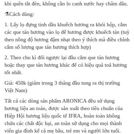
khi quên tắt đèn, không cần lo canh nước hay châm dầu.
⚗️Cách dùng:
1. Lấy lọ đựng tinh dầu khuếch hương ra khỏi hộp, cắm
các que tán hương vào lọ để hương được khuếch tán (tuỳ
theo nồng độ hương đậm nhạt theo ý thích mà điều chỉnh
cắm số lượng que tán hương thích hợp)
2. Theo chu kì đổi ngược lại đầu cắm que tán hương
hoặc thay que tán hương khác để có hiệu quả toả hương
tốt nhất.
Giá: 450k (giảm trong 3 tháng đầu tung ra thị trường
Việt Nam)
Tất cả các dòng sản phẩm ARONICA đều sử dụng
hương liệu an toàn, được sản xuất theo tiêu chuẩn của
Hiệp Hội hương liệu quốc tế IFRA, hoàn toàn không
chứa các chất độc hại, an toàn sử dụng cho mọi thành
viên gia đình kể cả mẹ bầu, trẻ em và người lớn tuổi.