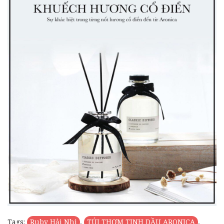
Tags:
Ruby Hải Nhi
,
TÚI THƠM TINH DẦU ARONICA
,