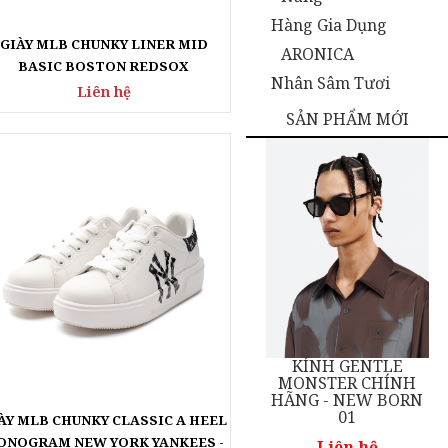
GIÀY MLB CHUNKY LINER MID
Hàng Gia Dụng
BASIC BOSTON REDSOX
ARONICA
Liên hệ
Nhân Sâm Tươi
SẢN PHẨM MỚI
KÍNH GENTLE
KÍNH GENTLE
NH
MONSTER CHÍNH
MONSTER CHÍNH
ÀY MLB CHUNKY CLASSIC A HEEL
1
HÃNG - BLANC 01
HÃNG - NEW BORN
ONOGRAM NEW YORK YANKEES -
01
BLACK
Liên hệ
Liên hệ