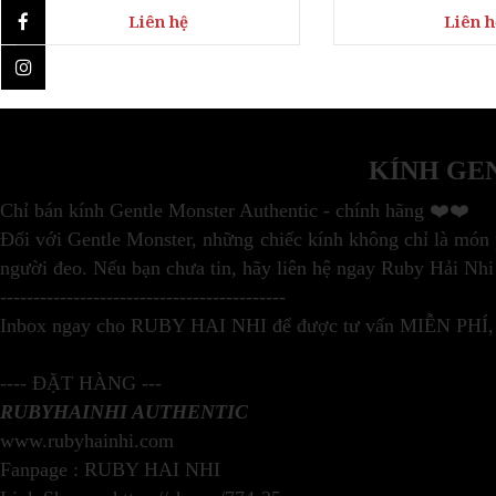
KÍNH GE
Chỉ bán kính Gentle Monster Authentic - chính hãng ❤️❤️
Đối với Gentle Monster, những chiếc kính không chỉ là món ph
người đeo. Nếu bạn chưa tin, hãy liên hệ ngay Ruby Hải Nhi
-------------------------------------------
Inbox ngay cho RUBY HAI NHI để được tư vấn MIỄN PHÍ, tậ
---- ĐẶT HÀNG ---
RUBYHAINHI AUTHENTIC
www.rubyhainhi.com
Fanpage : RUBY HAI NHI
Link Shopee: https://shp.ee/774r35z
Địa chỉ: Hoàng Anh Gold House 187A, Lê Văn Lương, Nh