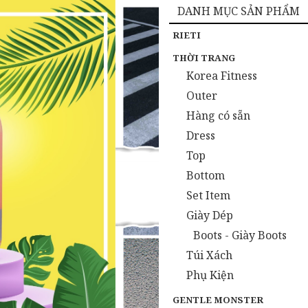
DANH MỤC SẢN PHẨM
RIETI
THỜI TRANG
Korea Fitness
Outer
Hàng có sẵn
Dress
Top
Bottom
Set Item
Giày Dép
Boots - Giày Boots
Túi Xách
Phụ Kiện
GENTLE MONSTER