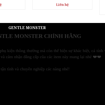
GENTLE MONSTER
NTLE MONSTER CHÍNH HÃNG
ụ kiện thông thường mà còn thể hiện sự khác biệt, cá tính và
 và cảm nhận đẳng cấp của các item này mang lại nhé ❤️❤️
n tình và chuyên nghiệp các nàng nhé!
à Bè, TP HCM