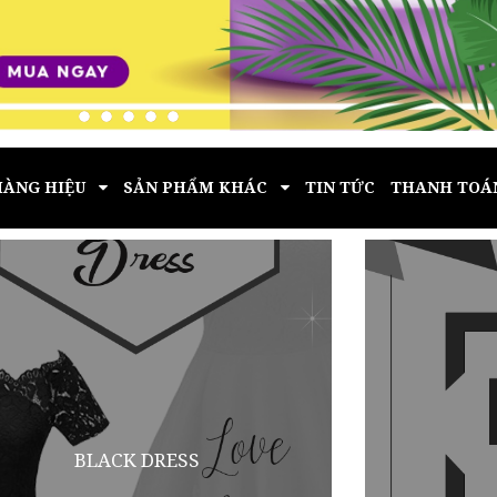
HÀNG HIỆU
SẢN PHẨM KHÁC
TIN TỨC
THANH TOÁ
BLACK DRESS