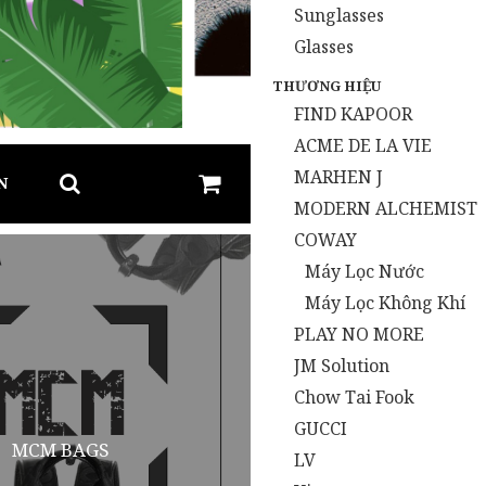
Sunglasses
Glasses
THƯƠNG HIỆU
FIND KAPOOR
N
ACME DE LA VIE
MARHEN J
MODERN ALCHEMIST
COWAY
Máy Lọc Nước
Máy Lọc Không Khí
PLAY NO MORE
JM Solution
Chow Tai Fook
MCM BAGS
GUCCI
LV