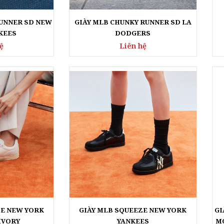
RUNNER SD NEW
GIÀY MLB CHUNKY RUNNER SD LA
KEES
DODGERS
ệ
Liên hệ
KÍNH GENTLE
KÍNH GENTLE
MONSTER CHÍNH
MONSTER CHÍ
ZE NEW YORK
GIÀY MLB SQUEEZE NEW YORK
GI
HÃNG - SAVAGE 01
HÃNG - VOID 0
 IVORY
YANKEES
M
Liên hệ
Liên hệ
ệ
Liên hệ