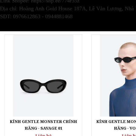
SĐT: 0976612863 - 0944881468
KÍNH GENTLE MONSTER CHÍNH
KÍNH GENTLE MO
HÃNG - SAVAGE 01
HÃNG - VO
Liên hệ
Liên h